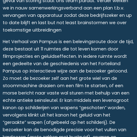
geval van storing staat ons team paraat. Verder werken
we in nauw samenwerkingsverband aan een plan t.b.v.
vervangen van apparatuur zodat deze bedrijfszeker en up
to date blijft en last but not least brainstormen we over
toekomstige uitbreidingen
Het Verhaal van Pampus is een belevingsroute door de tijd,
deze bestaat uit 11 ruimtes die tot leven komen door
filmprojecties en geluidseffecten. In iedere ruimte wordt
een gedeelte van de geschiedenis van het Forteiland
Pampus op interactieve wijze aan de bezoeker getoond.
Zo moet de bezoeker zelf aan het grote wiel van de
stoommachine draaien om een film te starten, of een
morse bericht naar vaste wal sturen met behulp van een
echte antieke seinsleutel. Er kan middels een levensgroot
kanon op schilderijen van wapens “geschoten” worden,
vervolgens klinkt uit het kanon het geluid van het
“geraakte” wapen (afgebeeld op het schilderij). De
bezoeker kan de benodigde precisie voor het vullen van