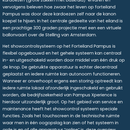
kardoezen (grote zakken met buskruid) ervaren en
vervolgens beleven hoe zwaar het leven op forteiland
Pampus was door deze kardoezen zelf naar de kanon
koepel te hijsen. In het centrale gedeelte van het eiland is
een prachtige 300 graden projectie met een een virtuele
ballonvaart over de Stelling van Amsterdam.
Het showcontrolsysteem op het Forteiland Pampus is
flexibel opgebouwd en het gehele systeem kan centraal
in- en uitgeschakeld worden door middel van één druk op
de knop. De gebruikte apparatuur is echter decentraal
geplaatst en iedere ruimte kan autonoom functioneren.
Wanneer er onverhoopt ergens een storing optreedt kan
iedere ruimte lokaal afzonderlijk ingeschakeld en gebruikt
worden, de bedrijfszekerheid van Pampus Xperience is
hierdoor uitzonderlijk groot. Op het gebied van service en
maintenance heeft het showcontrol systeem speciale
functies. Zoals het touchscreen in de technische ruimte
waar men in één oogopslag kan zien of het systeem in
orde is en of alle apparatuur “online” is, deze overview